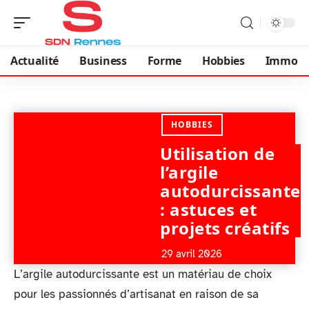
Actualité
Business
Forme
Hobbies
Immo
HOBBIES
Utilisation de
l’argile
autodurcissante
: astuces et
projets créatifs
29 avril 2026
L’argile autodurcissante est un matériau de choix
pour les passionnés d’artisanat en raison de sa