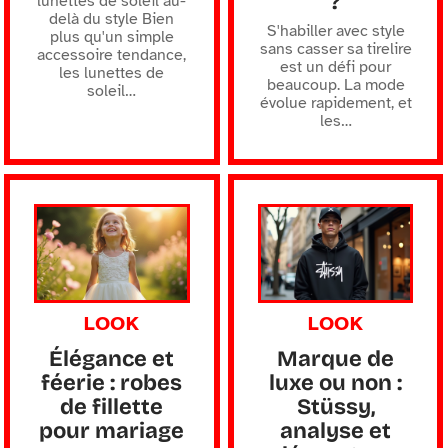
?
lunettes de soleil au-
delà du style Bien
S'habiller avec style
plus qu'un simple
sans casser sa tirelire
accessoire tendance,
est un défi pour
les lunettes de
beaucoup. La mode
soleil
…
évolue rapidement, et
les
…
LOOK
LOOK
Élégance et
Marque de
féerie : robes
luxe ou non :
de fillette
Stüssy,
pour mariage
analyse et