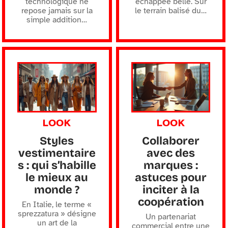
technologique ne
échappée belle. Sur
repose jamais sur la
le terrain balisé du
…
simple addition
…
LOOK
LOOK
Styles
Collaborer
vestimentaire
avec des
s : qui s’habille
marques :
le mieux au
astuces pour
monde ?
inciter à la
coopération
En Italie, le terme «
sprezzatura » désigne
Un partenariat
un art de la
commercial entre une