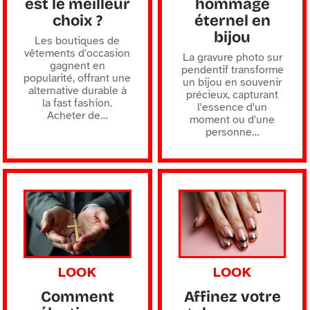
est le meilleur
hommage
choix ?
éternel en
bijou
Les boutiques de
vêtements d'occasion
La gravure photo sur
gagnent en
pendentif transforme
popularité, offrant une
un bijou en souvenir
alternative durable à
précieux, capturant
la fast fashion.
l'essence d'un
Acheter de
…
moment ou d'une
personne
…
LOOK
LOOK
Comment
Affinez votre