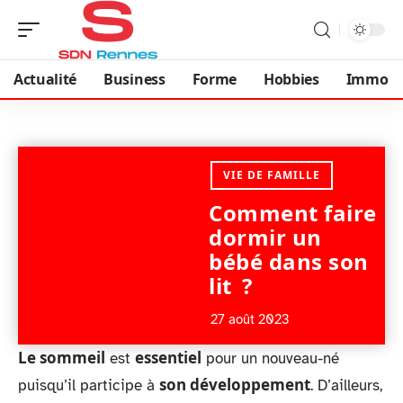
Actualité
Business
Forme
Hobbies
Immo
VIE DE FAMILLE
Comment faire
dormir un
bébé dans son
lit ?
27 août 2023
Le sommeil
essentiel
est
pour un nouveau-né
son développement
puisqu’il participe à
. D’ailleurs,