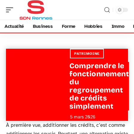
Actualité
Business
Forme
Hobbies
Immo
PATRIMOINE
Comprendre le
fonctionnement
du
regroupement
de crédits
simplement
5 mars 2026
À première vue, additionner les crédits, c’est comme
additionner les soucis. Pourtant, une alternative existe