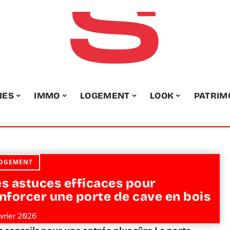
IES
IMMO
LOGEMENT
LOOK
PATRIM
OGEMENT
s astuces efficaces pour
nforcer une porte de cave en bois
évrier 2026