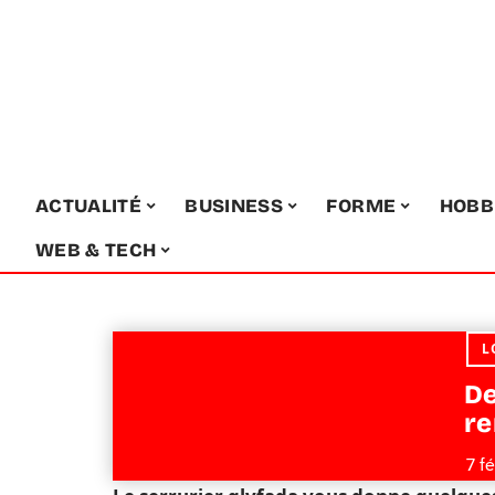
ACTUALITÉ
BUSINESS
FORME
HOBB
WEB & TECH
L
De
re
7 f