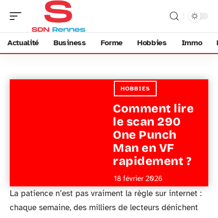
Actualité
Business
Forme
Hobbies
Immo
HOBBIES
Comment lire
le scan 290
One Punch
Man en VF
rapidement ?
18 février 2026
La patience n’est pas vraiment la règle sur internet :
chaque semaine, des milliers de lecteurs dénichent