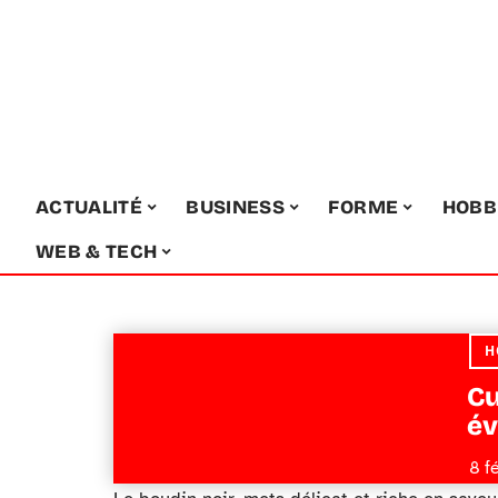
ACTUALITÉ
BUSINESS
FORME
HOBB
WEB & TECH
H
Cu
év
8 f