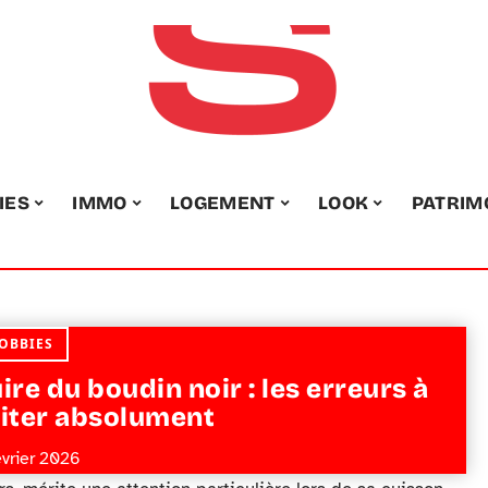
IES
IMMO
LOGEMENT
LOOK
PATRIM
OBBIES
ire du boudin noir : les erreurs à
iter absolument
évrier 2026