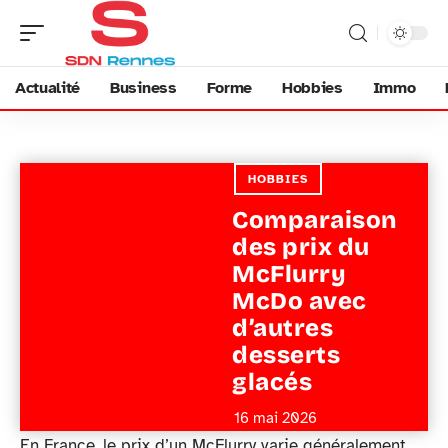
Actualité
Business
Forme
Hobbies
Immo
HOBBIES
Comparaison
des prix du
McFlurry
McDo avec
d’autres
desserts
glacés
16 mai 2026
En France, le prix d’un McFlurry varie généralement