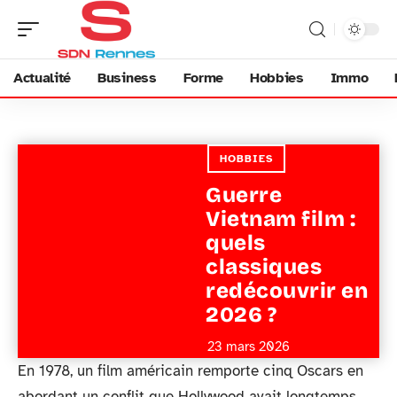
Actualité
Business
Forme
Hobbies
Immo
HOBBIES
Guerre
Vietnam film :
quels
classiques
redécouvrir en
2026 ?
23 mars 2026
En 1978, un film américain remporte cinq Oscars en
abordant un conflit que Hollywood avait longtemps