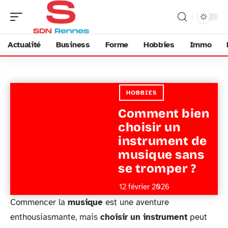
Actualité
Business
Forme
Hobbies
Immo
HOBBIES
Comment bien
choisir un
instrument de
musique sans
se tromper ?
12 février 2026
Commencer la
musique
est une aventure
enthousiasmante, mais
choisir un instrument
peut