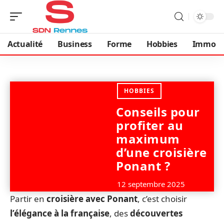
Actualité
Business
Forme
Hobbies
Immo
HOBBIES
Conseils pour
profiter au
maximum
d’une croisière
Ponant ?
12 septembre 2025
Partir en
croisière avec Ponant
, c’est choisir
l’élégance à la française
, des
découvertes