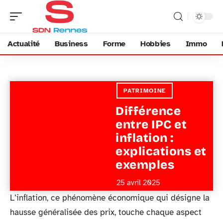
Actualité
Business
Forme
Hobbies
Immo
PATRIMOINE
Différence
entre IPC et
inflation :
explications et
exemples
25 avril 2025
L’inflation, ce phénomène économique qui désigne la
hausse généralisée des prix, touche chaque aspect