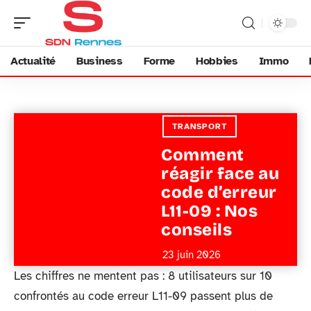
Actualité
Business
Forme
Hobbies
Immo
TRANSPORT
Comment
réagir face au
code d’erreur
L11-09 : Nos
conseils
23 juin 2026
Les chiffres ne mentent pas : 8 utilisateurs sur 10
confrontés au code erreur L11-09 passent plus de