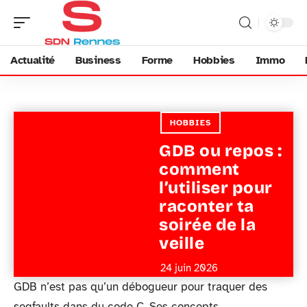
Actualité
Business
Forme
Hobbies
Immo
HOBBIES
GDB ou repos :
comment
l’utiliser pour
raconter ta
soirée de la
veille
24 juin 2026
GDB n’est pas qu’un débogueur pour traquer des
segfaults dans du code C. Ses concepts