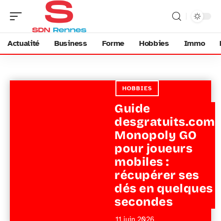
Actualité
Business
Forme
Hobbies
Immo
HOBBIES
Guide
desgratuits.com
Monopoly GO
pour joueurs
mobiles :
récupérer ses
dés en quelques
secondes
11 juin 2026