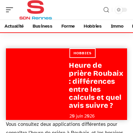
Actualité
Business
Forme
Hobbies
Immo
HOBBIES
Heure de
prière Roubaix
: différences
entre les
calculs et quel
avis suivre ?
20 juin 2026
Vous consultez deux applications différentes pour
connaître l’heure de prière à Roubaix, et les horaires