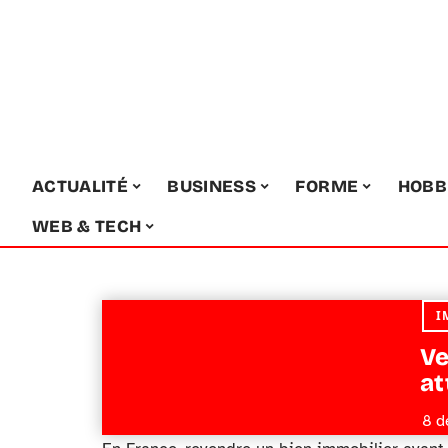
ACTUALITÉ
BUSINESS
FORME
HOBB
WEB & TECH
I
Ve
at
8 d