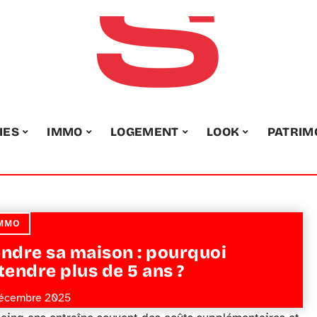
IES
IMMO
LOGEMENT
LOOK
PATRIM
MMO
ndre sa maison : pourquoi
tendre plus de 5 ans ?
écembre 2025