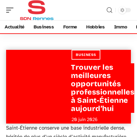
Actualité
Business
Forme
Hobbies
Immo
BUSINESS
Trouver les
meilleures
opportunités
professionnelles
à Saint-Étienne
aujourd’hui
20 juin 2026
Saint-Étienne conserve une base industrielle dense,
héritée de plus d’un siècle d’activité manufacturière,