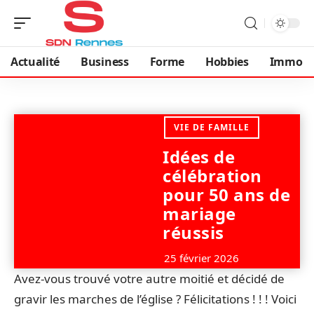
Actualité
Business
Forme
Hobbies
Immo
VIE DE FAMILLE
Idées de
célébration
pour 50 ans de
mariage
réussis
25 février 2026
Avez-vous trouvé votre autre moitié et décidé de
gravir les marches de l’église ? Félicitations ! ! ! Voici