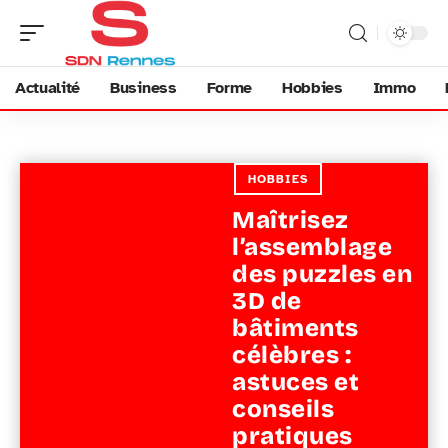
Actualité
Business
Forme
Hobbies
Immo
HOBBIES
Maîtrisez
l’assemblage
des puzzles en
3D de
bâtiments
célèbres :
astuces et
conseils
pratiques