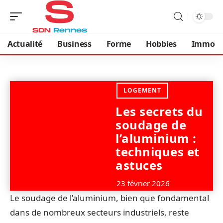
Actualité
Business
Forme
Hobbies
Immo
LOGEMENT
Les secrets du
soudage de
l’aluminium :
techniques et
astuces
23 février 2026
Le soudage de l’aluminium, bien que fondamental
dans de nombreux secteurs industriels, reste