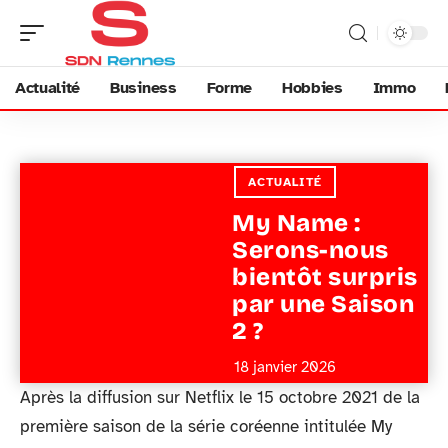
Actualité
Business
Forme
Hobbies
Immo
ACTUALITÉ
My Name :
Serons-nous
bientôt surpris
par une Saison
2 ?
18 janvier 2026
Après la diffusion sur Netflix le 15 octobre 2021 de la
première saison de la série coréenne intitulée My